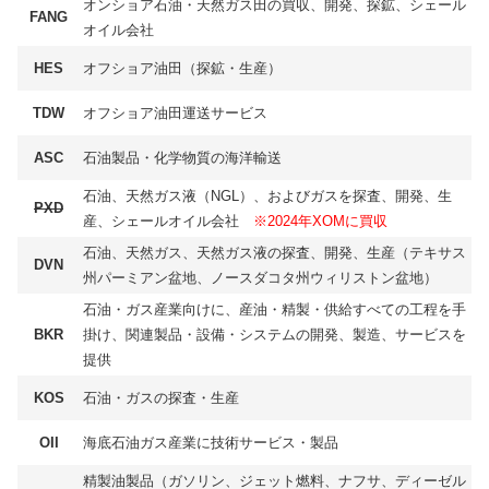
オンショア石油・天然ガス田の買収、開発、探鉱、シェール
FANG
オイル会社
HES
オフショア油田（探鉱・生産）
TDW
オフショア油田運送サービス
ASC
石油製品・化学物質の海洋輸送
石油、天然ガス液（NGL）、およびガスを探査、開発、生
PXD
産、シェールオイル会社
※2024年XOMに買収
石油、天然ガス、天然ガス液の探査、開発、生産（テキサス
DVN
州パーミアン盆地、ノースダコタ州ウィリストン盆地）
石油・ガス産業向けに、産油・精製・供給すべての工程を手
BKR
掛け、関連製品・設備・システムの開発、製造、サービスを
提供
KOS
石油・ガスの探査・生産
OII
海底石油ガス産業に技術サービス・製品
精製油製品（ガソリン、ジェット燃料、ナフサ、ディーゼル