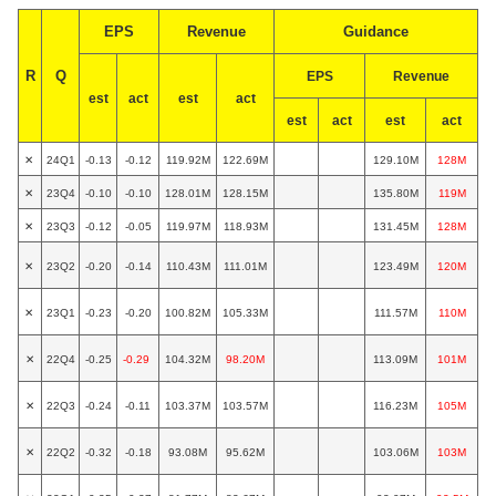
EPS
Revenue
Guidance
R
Q
EPS
Revenue
est
act
est
act
est
act
est
act
✕
24Q1
-0.13
-0.12
119.92M
122.69M
129.10M
128M
✕
23Q4
-0.10
-0.10
128.01M
128.15M
135.80M
119M
✕
23Q3
-0.12
-0.05
119.97M
118.93M
131.45M
128M
✕
23Q2
-0.20
-0.14
110.43M
111.01M
123.49M
120M
✕
23Q1
-0.23
-0.20
100.82M
105.33M
111.57M
110M
✕
22Q4
-0.25
-0.29
104.32M
98.20M
113.09M
101M
✕
22Q3
-0.24
-0.11
103.37M
103.57M
116.23M
105M
✕
22Q2
-0.32
-0.18
93.08M
95.62M
103.06M
103M