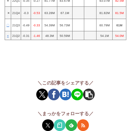
✕
22Q1
-0.35
-0.27
81.77M
83.67M
93.07M
92.5M
✕
21Q4
-0.3
-0.53
63.28M
67.1M
81.82M
81.5M
〇
21Q3
-0.49
-0.33
54.39M
56.73M
60.79M
61M
×
21Q2
-0.31
-1.46
48.3M
50.59M
54.1M
54.0M
＼この記事をシェアする／
＼まっかをフォローする／