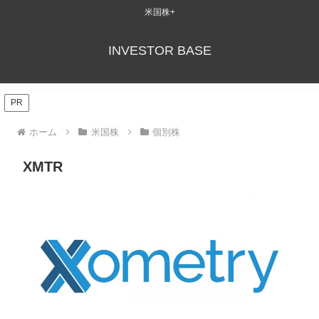
米国株+
INVESTOR BASE
PR
ホーム
米国株
個別株
XMTR