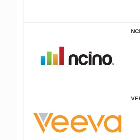
NC
VE