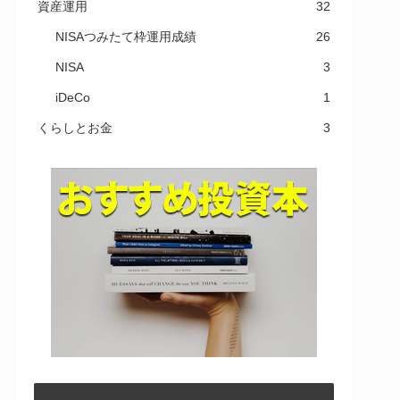
資産運用
32
NISAつみたて枠運用成績
26
NISA
3
iDeCo
1
くらしとお金
3