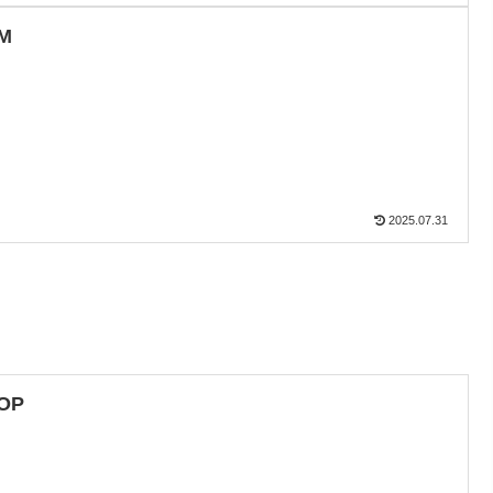
M
2025.07.31
OP