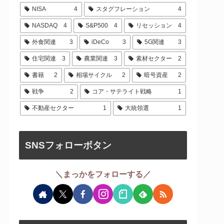
NISA
4
スタグフレーション
4
NASDAQ
4
S&P500
4
リセッション
4
外食関連
3
iDeCo
3
5G関連
3
住宅関連
3
農業関連
3
素材セクター
2
書籍
2
相場サイクル
2
暗号資産
2
戦争
2
コア・サテライト戦略
1
不動産セクター
1
大統領選
1
SNSフォローボタン
＼まっかをフォローする／