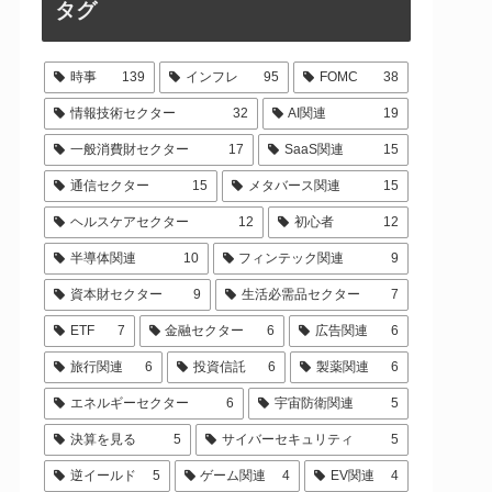
タグ
時事
139
インフレ
95
FOMC
38
情報技術セクター
32
AI関連
19
一般消費財セクター
17
SaaS関連
15
通信セクター
15
メタバース関連
15
ヘルスケアセクター
12
初心者
12
半導体関連
10
フィンテック関連
9
資本財セクター
9
生活必需品セクター
7
ETF
7
金融セクター
6
広告関連
6
旅行関連
6
投資信託
6
製薬関連
6
エネルギーセクター
6
宇宙防衛関連
5
決算を見る
5
サイバーセキュリティ
5
逆イールド
5
ゲーム関連
4
EV関連
4