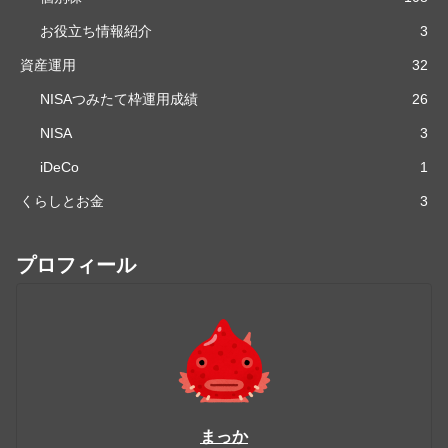
お役立ち情報紹介
3
資産運用
32
NISAつみたて枠運用成績
26
NISA
3
iDeCo
1
くらしとお金
3
プロフィール
まっか