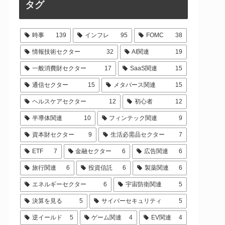
タグ
時事
139
インフレ
95
FOMC
38
情報技術セクター
32
AI関連
19
一般消費財セクター
17
SaaS関連
15
通信セクター
15
メタバース関連
15
ヘルスケアセクター
12
初心者
12
半導体関連
10
フィンテック関連
9
資本財セクター
9
生活必需品セクター
7
ETF
7
金融セクター
6
広告関連
6
旅行関連
6
投資信託
6
製薬関連
6
エネルギーセクター
6
宇宙防衛関連
5
決算を見る
5
サイバーセキュリティ
5
逆イールド
5
ゲーム関連
4
EV関連
4