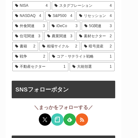
NISA
4
スタグフレーション
4
NASDAQ
4
S&P500
4
リセッション
4
外食関連
3
iDeCo
3
5G関連
3
住宅関連
3
農業関連
3
素材セクター
2
書籍
2
相場サイクル
2
暗号資産
2
戦争
2
コア・サテライト戦略
1
不動産セクター
1
大統領選
1
SNSフォローボタン
＼まっかをフォローする／