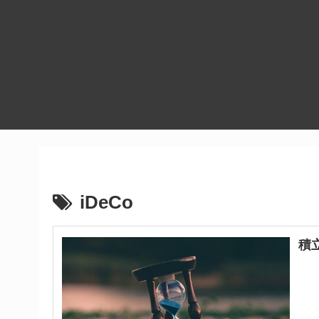
iDeCo
積