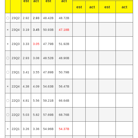
est
act
est
act
est
act
est
act
〇
23Q2
2.92
2.93
48.42B
48.72B
×
23Q4
3.19
3.45
50.93B
47.18B
×
23Q3
3.33
3.05
47.79B
51.92B
〇
23Q2
2.93
3.08
48.52B
48.90B
〇
23Q1
3.41
3.55
47.89B
50.79B
×
22Q4
4.38
4.09
54.63B
56.47B
〇
22Q3
4.81
5.56
59.21B
66.64B
〇
22Q2
5.03
5.82
57.69B
68.76B
×
22Q1
3.26
3.36
54.96B
54.37B