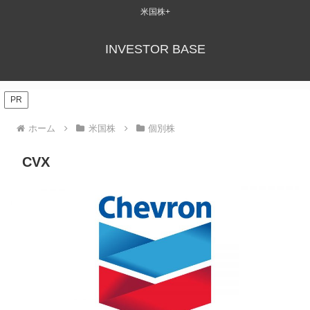
米国株+
INVESTOR BASE
PR
ホーム
米国株
個別株
CVX