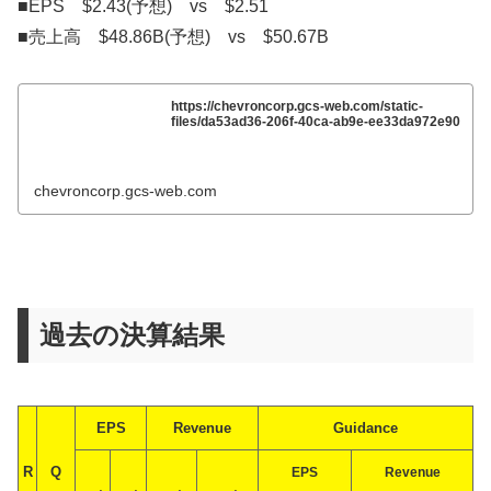
■EPS $2.43(予想) vs $2.51
■売上高 $48.86B(予想) vs $50.67B
https://chevroncorp.gcs-web.com/static-
files/da53ad36-206f-40ca-ab9e-ee33da972e90
chevroncorp.gcs-web.com
過去の決算結果
EPS
Revenue
Guidance
R
Q
EPS
Revenue