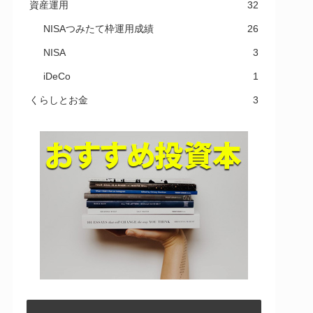
資産運用
32
NISAつみたて枠運用成績
26
NISA
3
iDeCo
1
くらしとお金
3