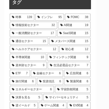
タグ
時事
139
インフレ
95
FOMC
38
情報技術セクター
32
AI関連
19
一般消費財セクター
17
SaaS関連
15
通信セクター
15
メタバース関連
15
ヘルスケアセクター
12
初心者
12
半導体関連
10
フィンテック関連
9
資本財セクター
9
生活必需品セクター
7
ETF
7
金融セクター
6
広告関連
6
旅行関連
6
投資信託
6
製薬関連
6
エネルギーセクター
6
宇宙防衛関連
5
決算を見る
5
サイバーセキュリティ
5
逆イールド
5
ゲーム関連
4
EV関連
4