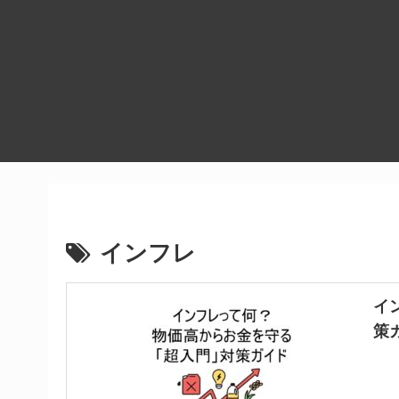
インフレ
イ
策