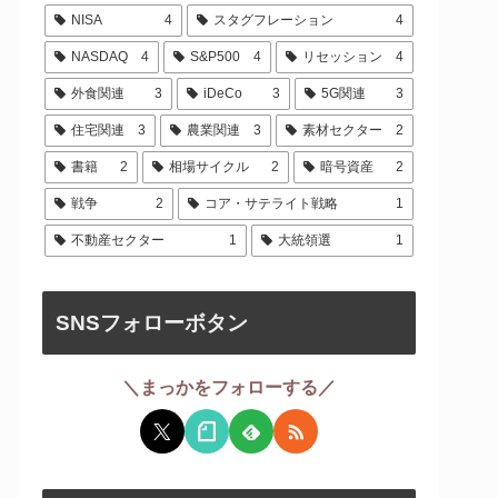
NISA
4
スタグフレーション
4
NASDAQ
4
S&P500
4
リセッション
4
外食関連
3
iDeCo
3
5G関連
3
住宅関連
3
農業関連
3
素材セクター
2
書籍
2
相場サイクル
2
暗号資産
2
戦争
2
コア・サテライト戦略
1
不動産セクター
1
大統領選
1
SNSフォローボタン
＼まっかをフォローする／